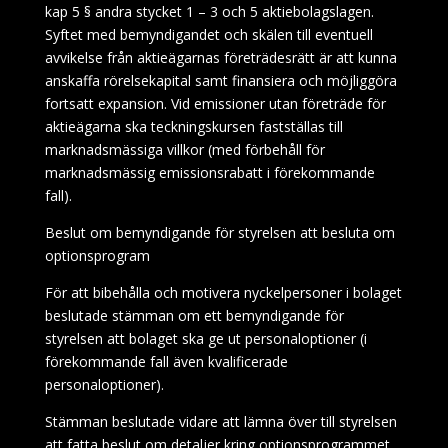
kap 5 § andra stycket 1 – 3 och 5 aktiebolagslagen.
Syftet med bemyndigandet och skälen till eventuell
avvikelse från aktieägarnas företrädesrätt är att kunna
anskaffa rörelsekapital samt finansiera och möjliggöra
fortsatt expansion. Vid emissioner utan företräde för
aktieägarna ska teckningskursen fastställas till
marknadsmässiga villkor (med förbehåll för
marknadsmässig emissionsrabatt i förekommande
fall).
Beslut om bemyndigande för styrelsen att besluta om
optionsprogram
För att bibehålla och motivera nyckelpersoner i bolaget
beslutade stämman om ett bemyndigande för
styrelsen att bolaget ska ge ut personaloptioner (i
förekommande fall även kvalificerade
personaloptioner).
Stämman beslutade vidare att lämna över till styrelsen
att fatta beslut om detaljer kring optionsprogrammet,