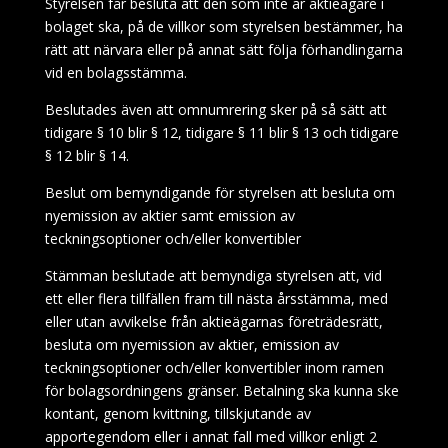
Styrelsen får besluta att den som inte är aktieägare i
bolaget ska, på de villkor som styrelsen bestämmer, ha
rätt att närvara eller på annat sätt följa förhandlingarna
vid en bolagsstämma.
Beslutades även att omnumrering sker på så sätt att
tidigare § 10 blir § 12, tidigare § 11 blir § 13 och tidigare
§ 12 blir § 14.
Beslut om
bemyndigande för styrelsen att besluta om
nyemission av aktier samt emission av
teckningsoptioner och/eller konvertibler
Stämman
beslutade att bemyndiga styrelse
n att, vid
ett eller flera tillfällen fram till nästa årsstämma, med
eller utan avvikelse från aktieägarnas företrädesrätt,
besluta om nyemission av aktier, emission av
teckningsoptioner och/eller konvertibler inom ramen
för bolagsordningens gränser. Betalning ska kunna ske
kontant, genom kvittning, tillskjutande av
apportegendom eller i annat fall med villkor enligt 2