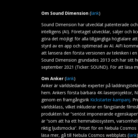
Om Sound Dimension
(
länk
)
Sound Dimension har utvecklat patenterade och pr
intelligens (AI). Företaget utvecklar, säljer och lic
göra det möjligt för alla tillgängliga högtalare att
styrd av en app och optimerad av AI. AiFi kommer
att lansera den första versionen av tekniken i e
Sound Dimension grundades 2013 och har sitt hu
september 2021 (Ticker: SOUND). För att läsa me
Om Anker
(
länk
)
Anker är världsledande experter på laddningstek
hem. Ankers första bärbara 4K-laserprojektor, 
genom en framgångsrik
Kickstarter-kampanj
. P
världsklass, vilket inkluderar en fängslande fil
produkten har “seriöst imponerande egenskaper” in
är “som att ha ett hemmabiosystem, varsomhelst
riktig ljudsmocka”. Priset för en Nebula Cosmo
läsa mer, gå till Nebula Cosmos webbplats (
länk