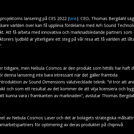
 projektorns lansering på CES 2022 (
länk
). CEO, Thomas Bergdahl säg
lskare världen över kan få uppleva fördelarna med AiFi Sound Techno
. Att få arbeta med innovativa och marknadsledande partners som
orers ljudbild är ytterligare ett steg på vår resa att få världen att låt
”.
ter tidigare, men Nebula Cosmos är den produkt som hittills har haft d
r denna lansering inte bara intressant när det gäller framtida
ntroduktion av Sound Dimensions välutvecklade teknik. ”Vi tror att an
nikt och som ett resultat av det kommer de att vilja licensiera och by
tta att kunna vara i framkanten av marknaden”, avslutar Thomas Bergdah
nhet av Nebula Cosmos Laser och det är bolagets strategiska målsätt
l samarbetspartners för optimering av deras produkter på chipnivå.