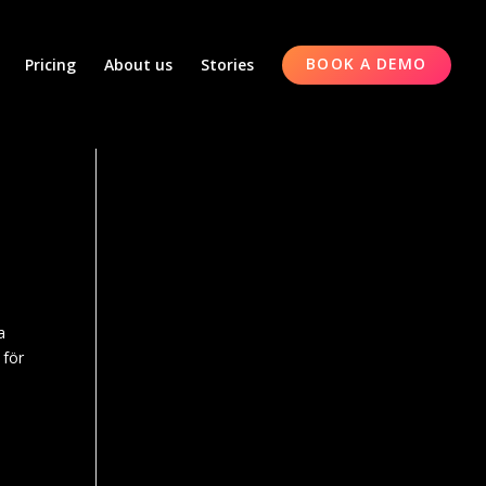
Pricing
About us
Stories
BOOK A DEMO
a
 för
t