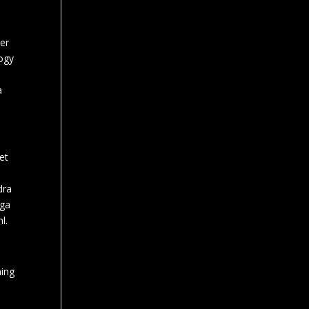
er
logy
a
et
dra
gga
l.
ning