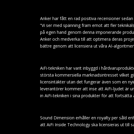
Anker har fått en rad positiva recensioner sedan
”Vi ser med spänning fram emot att fler teknikä
på egen hand genom denna imponerande produkt
Anker och medverka till att optimera deras projekt
bättre genom att licensiera ut våra AI-algoritmer
AiFi-tekniken har varit inbyggd i hårdvaruproduk
största kommersiella marknadsintresset vilket gö
licensintäkter utan det fungerar även som en nyi
leverantörer kommer att inse att AiFi-ljudet är u
in AiFi-tekniken i sina produkter för att fortsä
Sound Dimension erhåller en royalty per såld e
att AiFi Inside Technology ska licensieras ut til