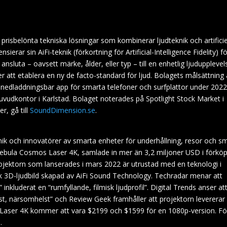
isbelönta tekniska lösningar som kombinerar ljudteknik och artificie
ensierar sin AiFi-teknik (förkortning för Artificial-Intelligence Fidelity) fö
 ansluta – oavsett märke, ålder, eller typ – till en enhetlig ljudupplevel
 att etablera en ny de facto-standard för ljud. Bolagets målsättning 
n nedladdningsbar app för smarta telefoner och surfplattor under 2022
vudkontor i Karlstad. Bolaget noterades på Spotlight Stock Market i
r, gå till
SoundDimension.se
.
nik och innovatörer av smarta enheter för underhållning, resor och s
Nebula Cosmos Laser 4K, samlade in mer än 3,2 miljoner USD i förkö
rojektorn som lanserades i mars 2022 är utrustad med en teknologi i
misk 3D-ljudbild skapad av AiFi Sound Technology. Techradar menar att
kluderat en “rumfyllande, filmisk ljudprofil”. Digital Trends anser at
, närsomhelst” och Review Geek framhåller att projektorn levererar
s Laser 4K kommer att vara $2199 och $1599 för en 1080p-version. Fö
).