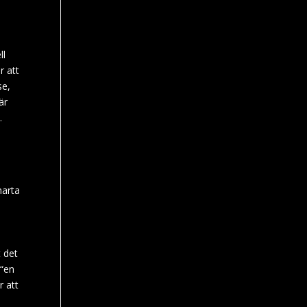
ll
r att
se,
är
.
marta
p
t det
 “en
r att