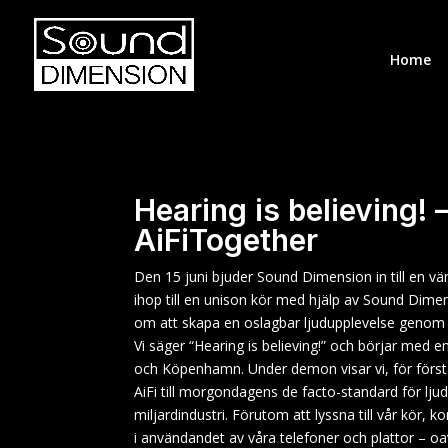
Home
Hearing is believing! –
AiFiTogether
Den 15 juni bjuder Sound Dimension in till en vär
ihop till en unison kör med hjälp av Sound Dimens
om att skapa en oslagbar ljudupplevelse genom utn
Vi säger “Hearing is believing!” och börjar med 
och Köpenhamn. Under demon visar vi, för först
AiFi till morgondagens de facto-standard för lju
miljardindustri. Förutom att lyssna till vår kör, 
i användandet av våra telefoner och plattor – oavs