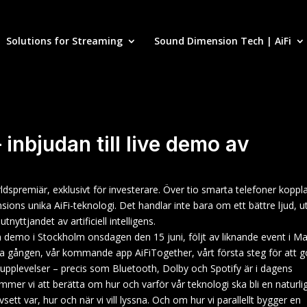
Solutions for Streaming
Sound Dimension Tech | AiFi
 inbjudan till live demo av
ldspremiär, exklusivt för investerare. Över tio smarta telefoner koppl
ions unika AiFi-teknologi. Det handlar inte bara om ett bättre ljud, u
yttjandet av artificiell intelligens.
en demo i Stockholm onsdagen den 15 juni, följt av liknande event i 
a gången, vår kommande app AiFiTogether, vårt första steg för att g
dupplevelser – precis som Bluetooth, Dolby och Spotify är i dagens
kommer vi att berätta om hur och varför vår teknologi ska bli en naturli
ett var, hur och när vi vill lyssna. Och om hur vi parallellt bygger en