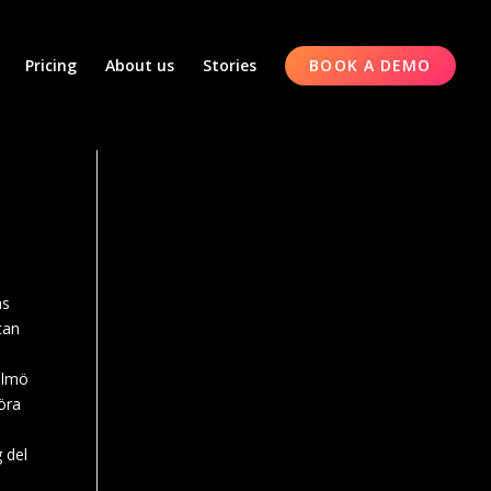
Pricing
About us
Stories
BOOK A DEMO
as
tan
Malmö
öra
g del