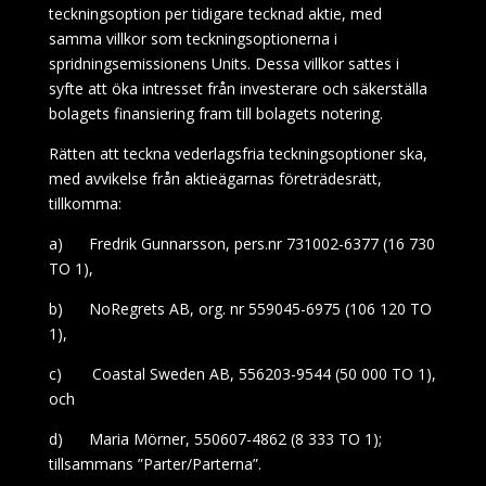
teckningsoption per tidigare tecknad aktie, med
samma villkor som teckningsoptionerna i
spridningsemissionens Units. Dessa villkor sattes i
syfte att öka intresset från investerare och säkerställa
bolagets finansiering fram till bolagets notering.
Rätten att teckna vederlagsfria teckningsoptioner ska,
med avvikelse från aktieägarnas företrädesrätt,
tillkomma:
a)
Fredrik Gunnarsson, pers.nr 731002-6377 (16
730
TO 1),
b)
NoRegrets AB, org. nr 559045-6975 (106
120 TO
1),
c)
Coastal Sweden AB, 556203-9544 (50 000 TO 1),
och
d)
Maria Mörner, 550607-4862 (8 333 TO 1);
tillsammans ”Parter/Parterna”.