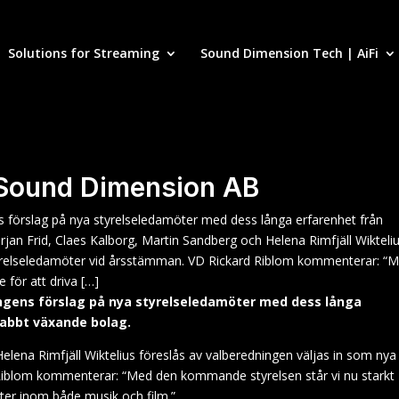
Solutions for Streaming
Sound Dimension Tech | AiFi
r Sound Dimension AB
förslag på nya styrelseledamöter med dess långa erfarenhet från
jan Frid, Claes Kalborg, Martin Sandberg och Helena Rimfjäll Wikteli
styrelseledamöter vid årsstämman. VD Rickard Riblom kommenterar: “
 för att driva […]
gens förslag på nya styrelseledamöter med dess långa
nabbt växande bolag.
elena Rimfjäll Wiktelius föreslås av valberedningen väljas in som nya
Riblom kommenterar: “Med den kommande styrelsen står vi nu starkt
ster inom både musik och film.”