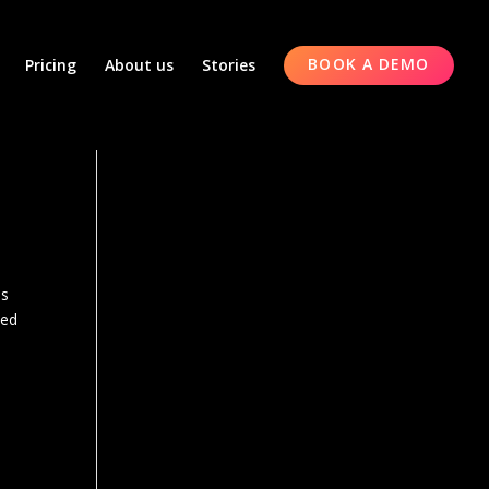
Pricing
About us
Stories
BOOK A DEMO
us
Med