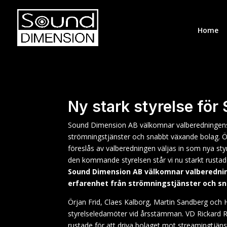
Home
Ny stark styrelse fö
Sound Dimension AB välkomnar valberedningens 
strömningstjänster och snabbt växande bolag. Ör
föreslås av valberedningen väljas in som nya 
den kommande styrelsen står vi nu starkt rustade
Sound Dimension AB välkomnar valberednin
erfarenhet från strömningstjänster och s
Örjan Frid, Claes Kalborg, Martin Sandberg och H
styrelseledamöter vid årsstämman. VD Rickard 
rustade för att driva bolaget mot streamingtjän