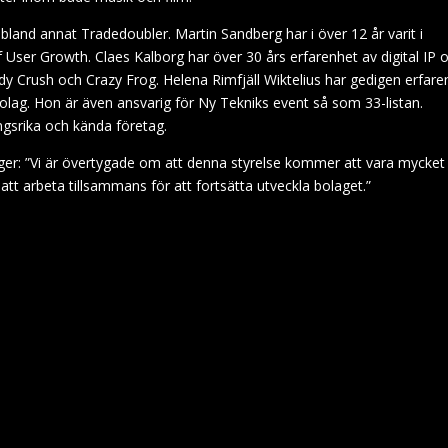
, bland annat Tradedoubler. Martin Sandberg har i över 12 år varit i
f User Growth. Claes Kalborg har över 30 års erfarenhet av digital IP 
ndy Crush och Crazy Frog. Helena Rimfjäll Wiktelius har gedigen erfare
xtbolag. Hon är även ansvarig för Ny Tekniks event så som 33-listan.
gsrika och kända företag.
er: ”Vi är övertygade om att denna styrelse kommer att vara mycket
t arbeta tillsammans för att fortsätta utveckla bolaget.”