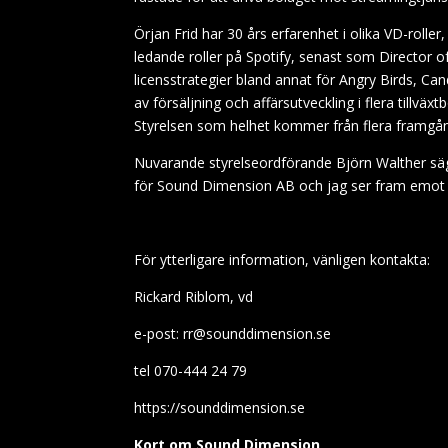
Örjan Frid har 30 års erfarenhet i olika VD-roller
ledande roller på Spotify, senast som Director o
licensstrategier bland annat för Angry Birds, Ca
av försäljning och affärsutveckling i flera tillvä
Styrelsen som helhet kommer från flera framgån
Nuvarande styrelseordförande Björn Walther säg
för Sound Dimension AB och jag ser fram emot at
För ytterligare information, vänligen kontakta:
Rickard Riblom, vd
e-post: rr@sounddimension.se
tel 070-444 24 79
https://sounddimension.se
Kort om Sound Dimension