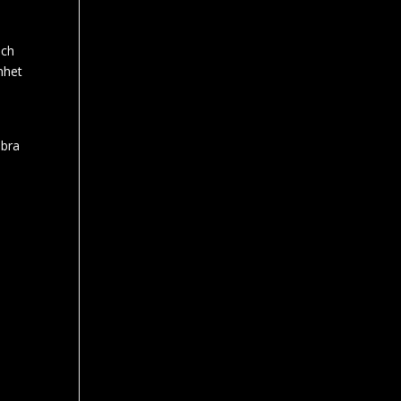
och
nhet
 bra