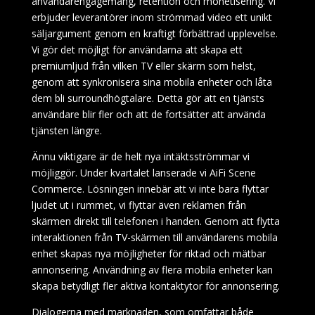
användarengagemang, retention och monetisering. Vi
erbjuder leverantörer inom strömmad video ett unikt
säljargument genom en kraftigt förbättrad upplevelse.
Vi gör det möjligt för användarna att skapa ett
premiumljud från vilken TV eller skärm som helst,
genom att synkronisera sina mobila enheter och låta
dem bli surroundhögtalare. Detta gör att en tjänsts
användare blir fler och att de fortsätter att använda
tjänsten längre.
Ännu viktigare är de helt nya intäktsströmmar vi
möjliggör. Under kvartalet lanserade vi AiFi Scene
Commerce. Lösningen innebär att vi inte bara flyttar
ljudet ut i rummet, vi flyttar även reklamen från
skärmen direkt till telefonen i handen. Genom att flytta
interaktionen från TV-skärmen till användarens mobila
enhet skapas nya möjligheter för riktad och mätbar
annonsering. Användning av flera mobila enheter kan
skapa betydligt fler aktiva kontaktytor för annonsering.
Dialogerna med marknaden, som omfattar både