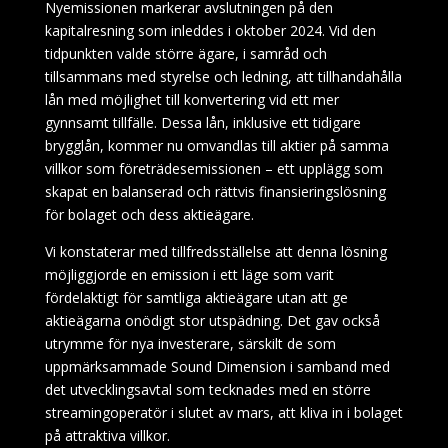
Nyemissionen markerar avslutningen på den
kapitalresning som inleddes i oktober 2024. Vid den
tidpunkten valde större ägare, i samråd och
tillsammans med styrelse och ledning, att tillhandahålla
lån med möjlighet till konvertering vid ett mer
gynnsamt tillfälle. Dessa lån, inklusive ett tidigare
brygglån, kommer nu omvandlas till aktier på samma
villkor som företrädesemissionen – ett upplägg som
skapat en balanserad och rättvis finansieringslösning
för bolaget och dess aktieägare.
Vi konstaterar med tillfredsställelse att denna lösning
möjliggjorde en emission i ett läge som varit
fördelaktigt för samtliga aktieägare utan att ge
aktieägarna onödigt stor utspädning. Det gav också
utrymme för nya investerare, särskilt de som
uppmärksammade Sound Dimension i samband med
det utvecklingsavtal som tecknades med en större
streamingoperatör i slutet av mars, att kliva in i bolaget
på attraktiva villkor.