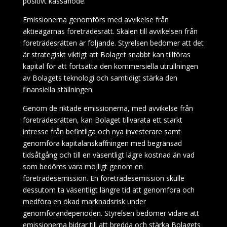
positivt kassaflöde.
Emissionerna genomförs med avvikelse från
aktieägarnas företrädesrätt. Skälen till avvikelsen från
företrädesrätten är följande. Styrelsen bedömer att det
är strategiskt viktigt att Bolaget snabbt kan tillföras
kapital för att fortsätta den kommersiella utrullningen
av Bolagets teknologi och samtidigt stärka den
finansiella ställningen.
Genom de riktade emissionerna, med avvikelse från
företrädesrätten, kan Bolaget tillvarata ett starkt
intresse från befintliga och nya investerare samt
genomföra kapitalanskaffningen med begränsad
tidsåtgång och till en väsentligt lägre kostnad än vad
som bedöms vara möjligt genom en
företrädesemission. En företrädesemission skulle
dessutom ta väsentligt längre tid att genomföra och
medföra en ökad marknadsrisk under
genomförandeperioden. Styrelsen bedömer vidare att
emissionerna bidrar till att bredda och stärka Bolagets