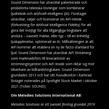
Sound Dimension har utvecklat patenterade och
prisbelönta tekniska lösningar som kombinerar
ljudteknik och artificiell intelligens (AI). Företaget
utvecklar, säljer och licensierar sin AiFi-teknik
(förkortning för Artificial Intelligence Fidelity) för att
göra det möjligt för alla tillgängliga högtalare att
ansluta – oavsett märke, eller typ – till en enhetlig
ljudupplevelse, optimerad av AI. Målsättningen är att
AiFi kommer att etablera en ny de facto-standard för
ljud. Sound Dimension har utvecklat AiFi Streaming
som marknadsförs till leverantörer av
strömningstjänster och AiFi Inside som riktar sig mot
tillverkare av blåtandshögtalare. Sound Dimension
grundades 2013 och har sitt huvudkontor i Karlstad.
Bolaget noterades på Spotlight Stock Market i oktober
2021 (Ticker: SOUND).
Om Melodies Solutions International AB:
Melodies Solutions är ett svenskt företag grundat 2019