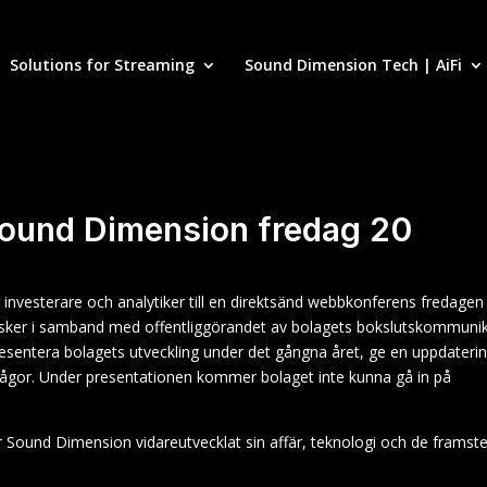
Solutions for Streaming
Sound Dimension Tech | AiFi
und Dimension fredag 20
 investerare och analytiker till en direktsänd webbkonferens fredagen
n sker i samband med offentliggörandet av bolagets bokslutskommunik
entera bolagets utveckling under det gångna året, ge en uppdateri
 frågor. Under presentationen kommer bolaget inte kunna gå in på
r Sound Dimension vidareutvecklat sin affär, teknologi och de framst