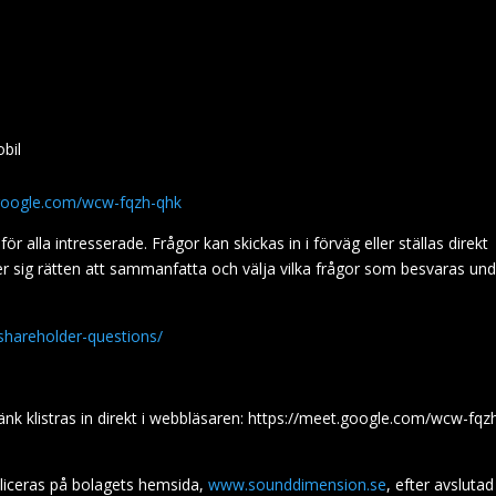
obil
.google.com/wcw-fqzh-qhk
 alla intresserade. Frågor kan skickas in i förväg eller ställas direkt
er sig rätten att sammanfatta och välja vilka frågor som besvaras un
shareholder-questions/
änk klistras in direkt i webbläsaren: https://meet.google.com/wcw-fqz
liceras på bolagets hemsida,
www.sounddimension.se
, efter avslutad