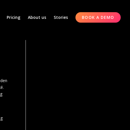
Pricing
About us
Stories
BOOK A DEMO
 den
é.
ng
eg