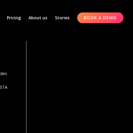
Pricing
About us
Stories
BOOK A DEMO
ades
 BTA