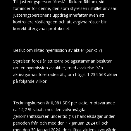
Till justeringsperson föreslås Rickard Riblom, vid
förhinder för denne, den som styrelsen i stället anvisar.
Justeringspersonens uppdrag innefattar även att
kontrollera röstlängden och att avgivna röster blir
korrekt återgivna i protokollet.
Beslut om riktad nyemission av aktier (punkt 7)
Styrelsen föreslår att extra bolagsstämman beslutar
om en nyemission av aktier, med avvikelse från
aktieägarnas företrädesrätt, om högst 1
234 568 aktier
på följande villkor.
Teckningskursen är 0,081 SEK per aktie, motsvarande
ca 14,7 % rabatt mot den volymvägda
genomsnittskursen under tio (10) handelsdagar under
perioden från och med den 17 januari 2024 till och
med den 30 januari 2024, dock lägst aktiens kvotvärde.