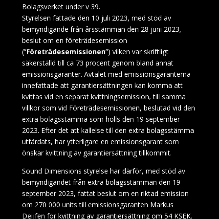
Bolagsverket under v 39.
Styrelsen fattade den 10 juli 2023, med stöd av
bemyndigande från årsstämman den 28 juni 2023,
beslut om en företrädesemission
(”
Företrädesemissionen
”) vilken var skriftligt
säkerställd till ca 73 procent genom bland annat
emissionsgaranter. Avtalet med emissionsgaranterna
innefattade att garantiersättningen kan komma att
kvittas vid en separat kvittningsemission, till samma
villkor som vid Företrädesemissionen, beslutad vid den
extra bolagsstämma som hölls den 19 september
2023. Efter det att kallelse till den extra bolagsstämma
utfärdats, har ytterligare en emissionsgarant som
önskar kvittning av garantiersättning tillkommit.
Sound Dimensions styrelse har därför, med stöd av
bemyndigandet från extra bolagsstämman den 19
september 2023, fattat beslut om en riktad emission
om 270 000 units till emissionsgaranten Markus
Deijfen för kvittning av garantiersättning om 54 KSEK.