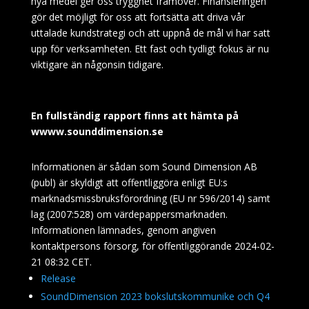
nya medel ger oss trygghet
framöver. Finansieringen
gör det möjligt för oss att fortsätta att driva vår
uttalade kundstrategi och att uppnå de mål vi har satt
upp för verksamheten. Ett fast och tydligt fokus är nu
viktigare än någonsin tidigare.
En fullständig rapport finns att hämta på
wwww.sounddimension.se
Informationen är sådan som Sound Dimension AB
(publ) är skyldigt att offentliggöra enligt EU:s
marknadsmissbruksförordning (EU nr 596/2014) samt
lag (2007:528) om värdepappersmarknaden.
Informationen lämnades, genom angiven
kontaktpersons försorg, för offentliggörande 2024-02-
21 08:32 CET.
Release
SoundDimension 2023 bokslutskommunike och Q4