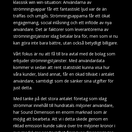
klassisk win win-situation: Användarna av
strömningsappar får ett fantastiskt ljud var de än
träffas och umgås. Strömningsapparna får ett ökat
engagemang, social inlåsning och ett inflöde av nya
användare. Det är faktorer som leverantörerna av
strömningstjänster idag betalar bra för, men som vi nu
kan göra inte bara bättre, utan också betydligt billigare.
Vårt fokus är nu att få till bra avtal med de bolag som
erbjuder strömningstjänster. Med användardata
kommer vi sedan att rent statistiskt kunna visa hur
våra kunder, bland annat, får en ökad tillväxt i antalet
användare, samtidigt som de sänker sina utgifter för
just detta.
Med tanke på det stora antalet företag som idag
strömmar innehåll till hundratals miljoner användare,
har Sound Dimension en enorm marknad som är
möjlig att bearbeta. Att vi i detta skede genom en
riktad emission kunde säkra över tre miljoner kronor i