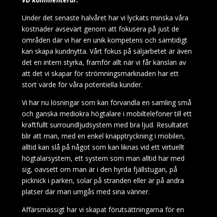
Under det senaste halvåret har vi lyckats minska våra
kostnader avsevärt genom att fokusera på just de
områden där vi har en unik kompetens och samtidigt
kan skapa kundnytta. Vårt fokus på säljarbetet är även
det en intern styrka, framför allt när vi får känslan av
att det vi skapar för strömningsmarknaden har ett
stort värde för våra potentiella kunder.
Vi har nu lösningar som kan förvandla en samling små
och ganska mediokra högtalare i mobiltelefoner till ett
kraftfullt surroundljudsystem med bra ljud. Resultatet
blir att man, med en enkel knapptryckning i mobilen,
alltid kan slå på något som kan liknas vid ett virtuellt
högtalarsystem, ett system som man alltid har med
sig, oavsett om man är i den hyrda fjällstugan, på
picknick i parken, solar på stranden eller är på andra
platser där man umgås med sina vänner.
Affärsmässigt har vi skapat förutsättningarna för en