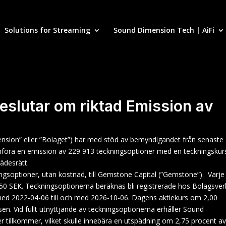
Solutions for Streaming
Sound Dimension Tech | AiFi
lutar om riktad Emission av
nsion” eller ”Bolaget”) har med stöd av bemyndigandet från senaste
mföra en emission av 229 913 teckningsoptioner med en teckningskur
ädesrätt.
ngsoptioner, utan kostnad, till Gemstone Capital (”Gemstone”).
Varje
 7,50 SEK. Teckningsoptionerna beräknas bli registrerade hos Bolagsver
med 2022-04-06 till och med 2026-10-06. Dagens aktiekurs om 2,00
n. Vid fullt utnyttjande av teckningsoptionerna erhåller Sound
er tillkommer, vilket skulle innebära en utspädning om 2,75 procent a