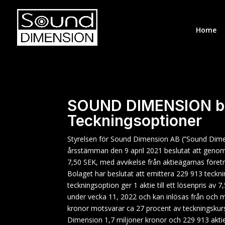
Home
SOUND DIMENSION bes
Teckningsoptioner
Styrelsen för Sound Dimension AB (”Sound Dime
årsstämman den 9 april 2021 beslutat att geno
7,50 SEK, med avvikelse från aktieägarnas företr
Bolaget har beslutat att emittera 229
913 teckni
teckningsoption ger 1 aktie till ett lösenpris av
under vecka 11, 2022 och kan inlösas från och 
kronor motsvarar ca 27 procent av teckningskurse
Dimension 1,7 miljoner kronor och 229
913 akti