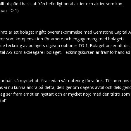
ullt utspädd basis utifrån befintligt antal aktier och aktier som kan
tion TO 1)
ädesrätt är att bolaget ingått överenskommelse med Gemstone Capital 
illkor som kompensation för arbete och engagemang med bolagets
teckning av bolagets utgivna optioner TO 1. Bolaget anser att det
apital A/S som aktieägare i bolaget. Teckningskursen är framförhandlad
har haft så mycket att fira sedan vår notering förra året. Tillsamman
pas vi nu kunna ändra på detta, dels genom dagens
avtal
och dels ge
. Jag ser fram emot en nystart och är mycket nöjd med den
tilltro
som
al”.