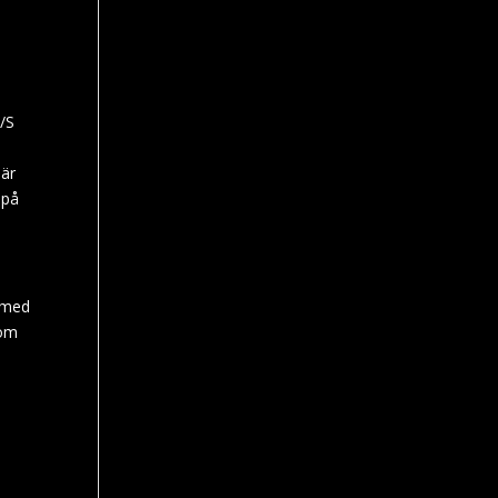
A/S
 är
 på
s med
nom