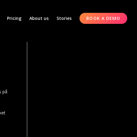
Pricing
About us
Stories
BOOK A DEMO
s på
ket
v