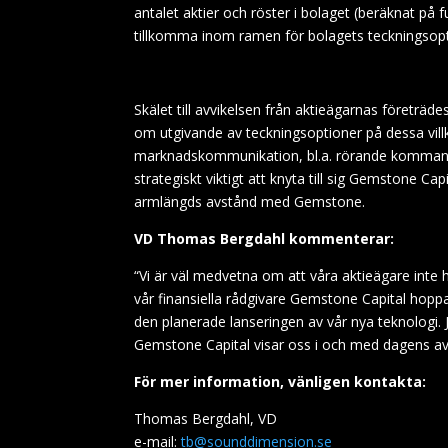
antalet aktier och röster i bolaget (beräknat på f
tillkomma inom ramen för bolagets teckningsop
Skälet till avvikelsen från aktieägarnas företr
om utgivande av teckningsoptioner på dessa v
marknadskommunikation, bl.a. rörande kommande 
strategiskt viktigt att knyta till sig Gemstone C
armlängds avstånd med Gemstone.
VD Thomas Bergdahl kommenterar:
“Vi är väl medvetna om att våra aktieägare inte 
vår finansiella rådgivare Gemstone Capital hop
den planerade lanseringen av vår nya teknologi
Gemstone Capital visar oss i och med dagens avt
För mer information, vänligen kontakta:
Thomas Bergdahl, VD
e-mail:
tb@sounddimension.se