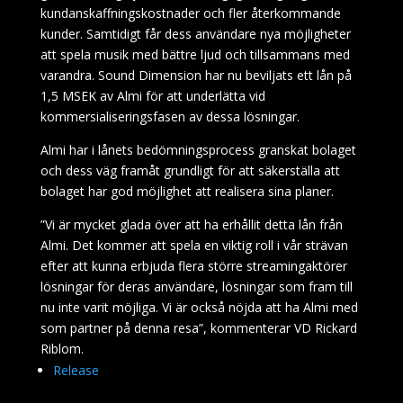
kundanskaffningskostnader och fler återkommande
kunder. Samtidigt får dess användare nya möjligheter
att spela musik med bättre ljud och tillsammans med
varandra. Sound Dimension har nu beviljats ett lån på
1,5 MSEK av Almi för att underlätta vid
kommersialiseringsfasen av dessa lösningar.
Almi har i lånets bedömningsprocess granskat bolaget
och dess väg framåt grundligt för att säkerställa att
bolaget har god möjlighet att realisera sina planer.
”Vi är mycket glada över att ha erhållit detta lån från
Almi. Det kommer att spela en viktig roll i vår strävan
efter att kunna erbjuda flera större streamingaktörer
lösningar för deras användare, lösningar som fram till
nu inte varit möjliga. Vi är också nöjda att ha Almi med
som partner på denna resa”, kommenterar VD Rickard
Riblom.
Release