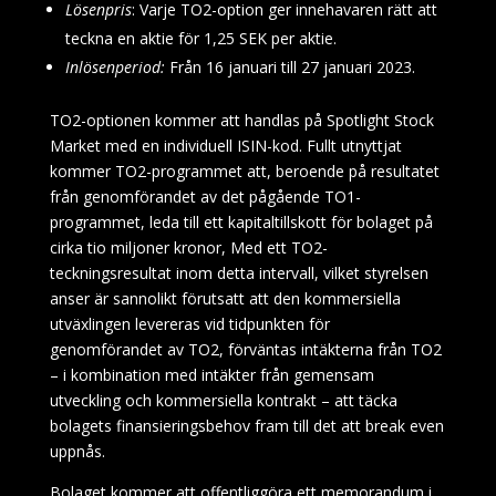
Lösenpris
: Varje TO2-option ger innehavaren rätt att
teckna en aktie för 1,25 SEK per aktie.
Inlösenperiod:
Från 16 januari till 27 januari 2023.
TO2-optionen kommer att handlas på Spotlight Stock
Market med en individuell ISIN-kod. Fullt utnyttjat
kommer TO2-programmet att, beroende på resultatet
från genomförandet av det pågående TO1-
programmet, leda till ett kapitaltillskott för bolaget på
cirka tio miljoner kronor, Med ett TO2-
teckningsresultat inom detta intervall, vilket styrelsen
anser är sannolikt förutsatt att den kommersiella
utväxlingen levereras vid tidpunkten för
genomförandet av TO2, förväntas intäkterna från TO2
– i kombination med intäkter från gemensam
utveckling och kommersiella kontrakt – att täcka
bolagets finansieringsbehov fram till det att break even
uppnås.
Bolaget kommer att offentliggöra ett memorandum i