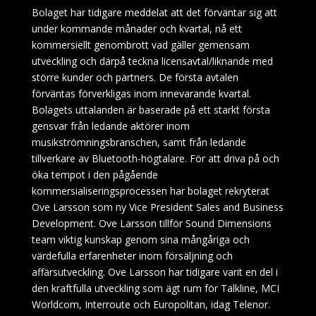
Bolaget har tidigare meddelat att det förväntar sig att
under kommande månader och kvartal, nå ett
kommersiellt genombrott vad gäller gemensam
utveckling och därpå teckna licensavtal/liknande med
större kunder och partners. De första avtalen
förväntas förverkligas inom innevarande kvartal.
Bolagets uttalanden är baserade på ett starkt första
gensvar från ledande aktörer inom
musikströmningsbranschen, samt från ledande
tillverkare av Bluetooth-högtalare. För att driva på och
öka tempot i den pågående
kommersialiseringsprocessen har bolaget rekryterat
Ove Larsson som ny Vice President Sales and Business
Development. Ove Larsson tillför Sound Dimensions
team viktig kunskap genom sina mångåriga och
värdefulla erfarenheter inom försäljning och
affärsutveckling. Ove Larsson har tidigare varit en del i
den kraftfulla utveckling som ägt rum för Talkline, MCI
Worldcom, Interroute och Europolitan, idag Telenor.