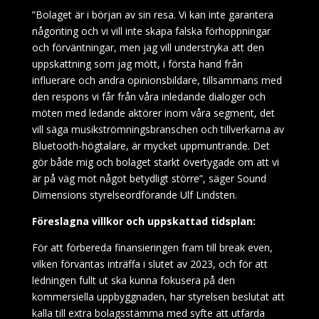
”Bolaget är i början av sin resa. Vi kan inte garantera
någonting och vi vill inte skapa falska förhoppningar
och förväntningar, men jag vill understryka att den
uppskattning som jag mött, i första hand från
influerare och andra opinionsbildare, tillsammans med
den respons vi får från våra inledande dialoger och
möten med ledande aktörer inom våra segment, det
vill säga musikströmningsbranschen och tillverkarna av
Bluetooth-högtalare, är mycket uppmuntrande. Det
gör både mig och bolaget starkt övertygade om att vi
är på väg mot något betydligt större”, säger Sound
Dimensions styrelseordförande Ulf Lindsten.
Föreslagna villkor och uppskattad tidsplan:
För att förbereda finansieringen fram till break even,
vilken förväntas inträffa i slutet av 2023, och för att
ledningen fullt ut ska kunna fokusera på den
kommersiella uppbyggnaden, har styrelsen beslutat att
kalla till extra bolagsstämma med syfte att utfärda