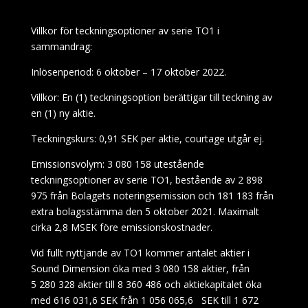
Villkor för teckningsoptioner av serie TO1 i
sammandrag:
Inlösenperiod:
6 oktober – 17 oktober 2022.
Villkor:
En (1) teckningsoption berättigar till teckning av
en (1) ny aktie.
Teckningskurs:
0,91 SEK per aktie, courtage utgår ej.
Emissionsvolym:
3
080 158 utestående
teckningsoptioner av serie TO1, bestående av 2 898
975 från Bolagets noteringsemission och 181 183 från
extra bolagsstämma den 5 oktober 2021. Maximalt
cirka 2,8 MSEK före emissionskostnader.
Vid fullt nyttjande av TO1 kommer antalet aktier i
Sound Dimension öka med 3
080
158 aktier, från
5
280
328 aktier till 8
360 486 och aktiekapitalet öka
med 616 031,6 SEK från 1 056 065,6
SEK till 1 672