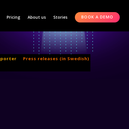
Pricing
About us
Stories
BOOK A DEMO
pporter
Press releases (in Swedish)