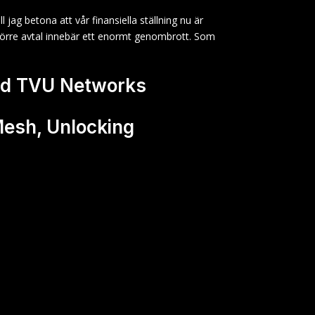
ag betona att vår finansiella ställning nu är
tt större avtal innebär ett enormt genombrott. Som
med TVU Networks
Mesh, Unlocking