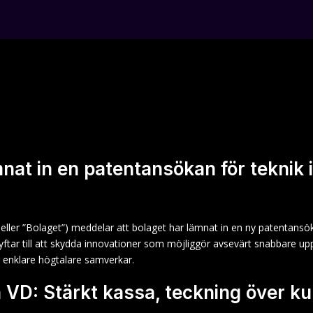
at in en patentansökan för teknik 
er ”Bolaget”) meddelar att bolaget har lämnat in en ny patentansökan r
syftar till att skydda innovationer som möjliggör avsevärt snabbare up
r enklare högtalare samverkar.
D: Stärkt kassa, teckning över kur